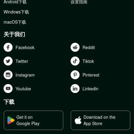
Android下载
设置指南
Windows下载
macOS下载
关于我们
Facebook
Reddit
Twitter
Tiktok
Instagram
Pinterest
Youtube
Linkedln
下载
Get it on
Download on the
Google Play
App Store